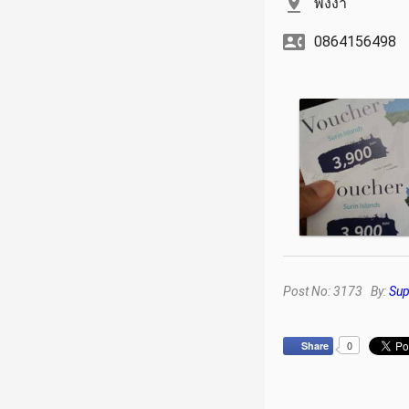
พังงา
0864156498
Post No: 3173 By:
Sup
0
Share