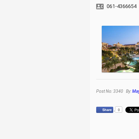
061-4366654
Post No: 3340 By:
May
0
Share