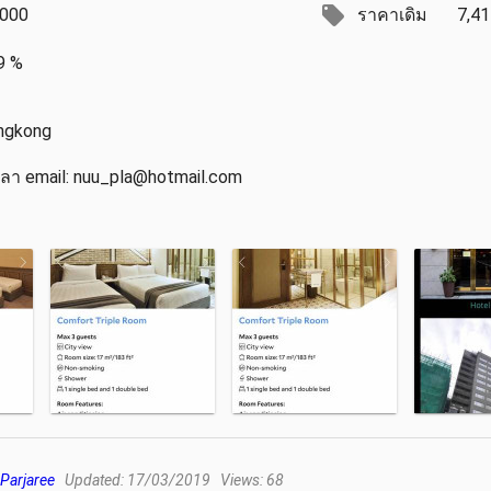
,000
ราคาเดิม
7,41
9 %
ngkong
า email: nuu_pla@hotmail.com
 Parjaree
Updated: 17/03/2019 Views: 68