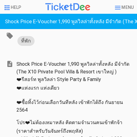
HELP
MENU
Shock Price E-Voucher 1,990 พูลวิลล่าทั้งหลัง มีจำกัด (The 
ที่พัก
Shock Price E-Voucher 1,990 พูลวิลล่าทั้งหลัง มีจำกัด
(The X10 Private Pool Villa & Resort เขาใหญ่ )
❤️รีสอร์ท พูลวิลล่า Style Party & Family
❤️แห่งแรก แห่งเดียว
❤️ซื้อทิ้งไว้ก่อนเลือกวันทีหลัง เข้าพักได้ถึง กันยายน
2564
โปร❤️ไม่ต้องเหมาหลัง คิดตามจำนวนคนเข้าพักจ้า
(ราคาสำหรับวันจันทร์ถึงพฤหัส)